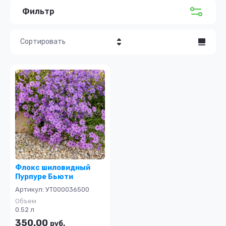
Фильтр
Сортировать
Цена - убывание
Цена - возрастание
Название - Я-А
Название - А-Я
Флокс шиловидный
Пурпуре Бьюти
Артикул:
УТ000036500
Объем
0.52 л
350.00
руб.