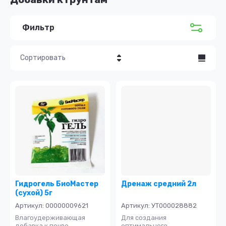
Фильтр
Сортировать
Цена - убывание
Цена - возрастание
Название - Я-А
Название - А-Я
Гидрогель БиоМастер
Дренаж средний 2л
(сухой) 5г
Артикул:
00000009621
Артикул:
УТ000028882
Влагоудерживающая
Для создания
добавка к почве
оптимального